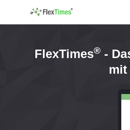
***
Loh
®
FlexTimes
- Da
mi