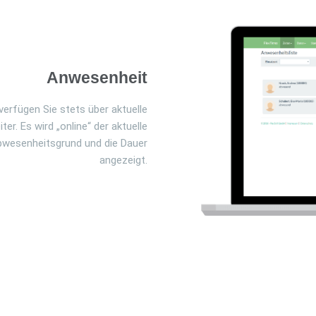
Anwesenheit
verfügen Sie stets über aktuelle
r. Es wird „online“ der aktuelle
Abwesenheitsgrund und die Dauer
angezeigt.