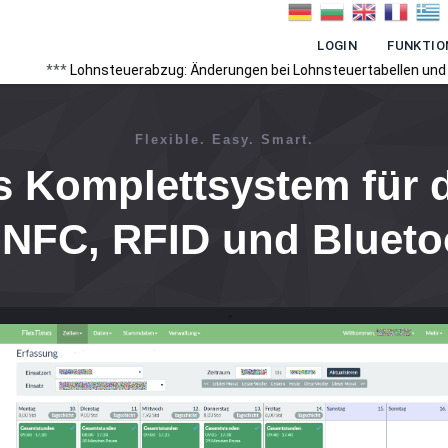
LOGIN
FUNKTIO
nsteuerabzug: Änderungen bei Lohnsteuertabellen und Programmabla
Flexible. Easy. Smart.
s Komplettsystem für d
t
NFC, RFID
und
Blueto