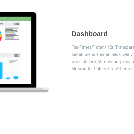
Dashboard
®
FlexTimes
steht für Transpar
sehen Sie auf einen Blick, wie 
wie sich Ihre Abrechnung zus
Mitarbeiter haben ihre Arbeitsze