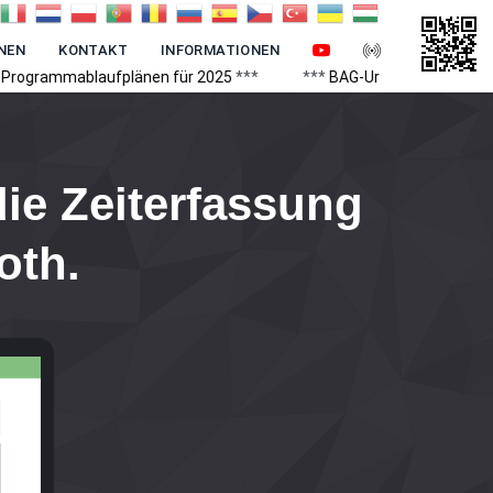
NEN
KONTAKT
INFORMATIONEN
ufplänen für 2025
***
***
BAG-Urteil: Enge Auslegung des Konze
ie Zeiterfassung
oth
.